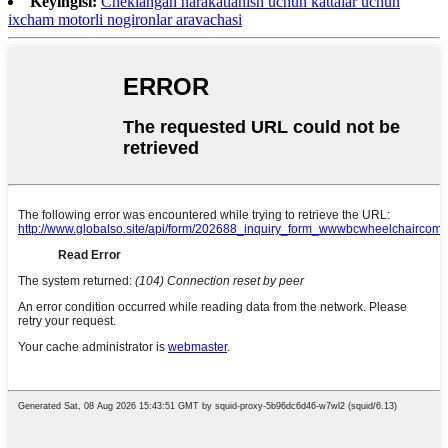
Keyingisi:
Cheklangan harakatlanish uchun kattalar uchun
ixcham motorli nogironlar aravachasi