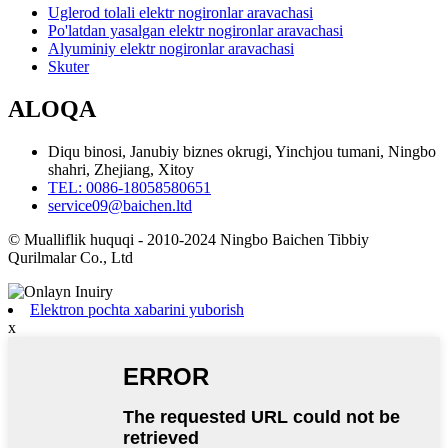
Uglerod tolali elektr nogironlar aravachasi
Po'latdan yasalgan elektr nogironlar aravachasi
Alyuminiy elektr nogironlar aravachasi
Skuter
ALOQA
Diqu binosi, Janubiy biznes okrugi, Yinchjou tumani, Ningbo
shahri, Zhejiang, Xitoy
TEL: 0086-18058580651
service09@baichen.ltd
© Mualliflik huquqi - 2010-2024 Ningbo Baichen Tibbiy
Qurilmalar Co., Ltd
Elektron pochta xabarini yuborish
x