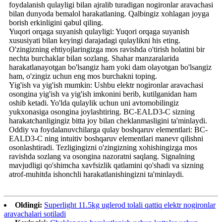
foydalanish qulayligi bilan ajralib turadigan nogironlar aravachasi
bilan dunyoda bemalol harakatlaning. Qalbingiz xohlagan joyga
borish erkinligini qabul qiling.
Yuqori orqaga suyanish qulayligi: Yuqori orqaga suyanish
xususiyati bilan keyingi darajadagi qulaylikni his eting.
O'zingizning ehtiyojlaringizga mos ravishda o'tirish holatini bir
nechta burchaklar bilan sozlang. Shahar manzaralarida
harakatlanayotgan bo'lsangiz ham yoki dam olayotgan bo'lsangiz
ham, o'zingiz uchun eng mos burchakni toping.
Yig'ish va yig'ish mumkin: Ushbu elektr nogironlar aravachasi
osongina yig'ish va yig'ish imkonini berib, kutilganidan ham
oshib ketadi. Yo'lda qulaylik uchun uni avtomobilingiz
yukxonasiga osongina joylashtiring. BC-EALD3-C sizning
harakatchanligingiz bitta joy bilan cheklanmasligini ta'minlaydi.
Oddiy va foydalanuvchilarga qulay boshqaruv elementlari: BC-
EALD3-C ning intuitiv boshqaruv elementlari manevr qilishni
osonlashtiradi. Tezligingizni o'zingizning xohishingizga mos
ravishda sozlang va osongina nazoratni saqlang. Signalning
mavjudligi qo'shimcha xavfsizlik qatlamini qo'shadi va sizning
atrof-muhitda ishonchli harakatlanishingizni ta'minlaydi.
Oldingi:
Superlight 11.5kg uglerod tolali qattiq elektr nogironlar
aravachalari sotiladi