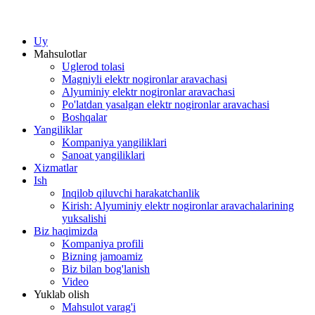
Uy
Mahsulotlar
Uglerod tolasi
Magniyli elektr nogironlar aravachasi
Alyuminiy elektr nogironlar aravachasi
Po'latdan yasalgan elektr nogironlar aravachasi
Boshqalar
Yangiliklar
Kompaniya yangiliklari
Sanoat yangiliklari
Xizmatlar
Ish
Inqilob qiluvchi harakatchanlik
Kirish: Alyuminiy elektr nogironlar aravachalarining
yuksalishi
Biz haqimizda
Kompaniya profili
Bizning jamoamiz
Biz bilan bog'lanish
Video
Yuklab olish
Mahsulot varag'i