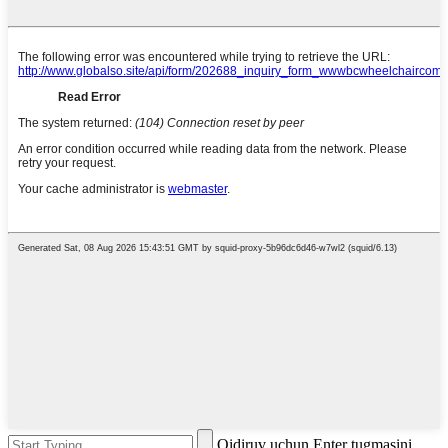
Qidiruv uchun Enter tugmasini