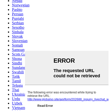
Nepali
Norwegian
Pashto
Persian
Punjabi
Serbian
Sesotho
Sinhala
Slovak
Slovenian
Somali
Samoan
Scots Gaelic
Shona
Sindhi
Sundanese
Swahili
Tajik
Tamil
Telugu
Thai
Ukrainian
Urdu
Uzbek
Vietnamese