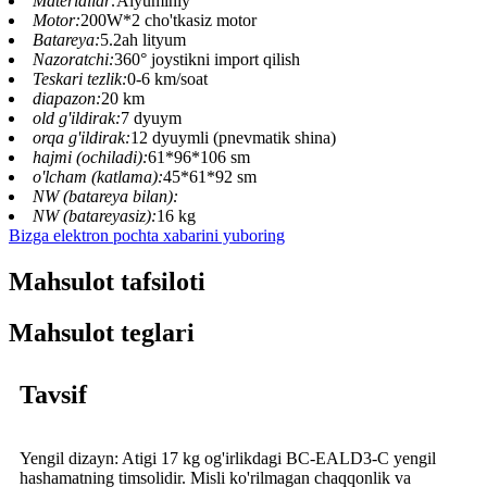
Materiallar:
Alyuminiy
Motor:
200W*2 cho'tkasiz motor
Batareya:
5.2ah lityum
Nazoratchi:
360° joystikni import qilish
Teskari tezlik:
0-6 km/soat
diapazon:
20 km
old g'ildirak:
7 dyuym
orqa g'ildirak:
12 dyuymli (pnevmatik shina)
hajmi (ochiladi):
61*96*106 sm
o'lcham (katlama):
45*61*92 sm
NW (batareya bilan):
NW (batareyasiz):
16 kg
Bizga elektron pochta xabarini yuboring
Mahsulot tafsiloti
Mahsulot teglari
Tavsif
Yengil dizayn: Atigi 17 kg og'irlikdagi BC-EALD3-C yengil
hashamatning timsolidir. Misli ko'rilmagan chaqqonlik va