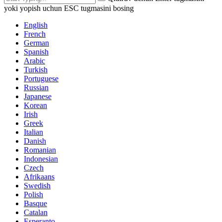
yoki yopish uchun ESC tugmasini bosing
English
French
German
Spanish
Arabic
Turkish
Portuguese
Russian
Japanese
Korean
Irish
Greek
Italian
Danish
Romanian
Indonesian
Czech
Afrikaans
Swedish
Polish
Basque
Catalan
Esperanto