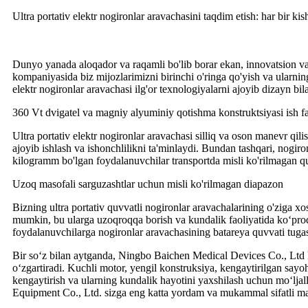
Ultra portativ elektr nogironlar aravachasini taqdim etish: har bir kis
Dunyo yanada aloqador va raqamli bo'lib borar ekan, innovatsion v
kompaniyasida biz mijozlarimizni birinchi o'ringa qo'yish va ularning
elektr nogironlar aravachasi ilg'or texnologiyalarni ajoyib dizayn bil
360 Vt dvigatel va magniy alyuminiy qotishma konstruktsiyasi ish fa
Ultra portativ elektr nogironlar aravachasi silliq va oson manevr qil
ajoyib ishlash va ishonchlilikni ta'minlaydi. Bundan tashqari, nogi
kilogramm bo'lgan foydalanuvchilar transportda misli ko'rilmagan qul
Uzoq masofali sarguzashtlar uchun misli ko'rilmagan diapazon
Bizning ultra portativ quvvatli nogironlar aravachalarining o'ziga xo
mumkin, bu ularga uzoqroqqa borish va kundalik faoliyatida ko‘proq
foydalanuvchilarga nogironlar aravachasining batareya quvvati tugas
Bir so‘z bilan aytganda, Ningbo Baichen Medical Devices Co., Ltd k
o‘zgartiradi. Kuchli motor, yengil konstruksiya, kengaytirilgan sayo
kengaytirish va ularning kundalik hayotini yaxshilash uchun mo‘ljall
Equipment Co., Ltd. sizga eng katta yordam va mukammal sifatli mah