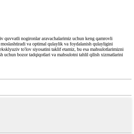
tiv quvvatli nogironlar aravachalarimiz uchun keng qamrovli
a moslashtiradi va optimal qulaylik va foydalanish qulayligini
ksklyuziv to'lov siyosatini taklif etamiz, bu esa mahsulotlarimizni
 uchun bozor tadqiqotlari va mahsulotni tahlil qilish xizmatlarini