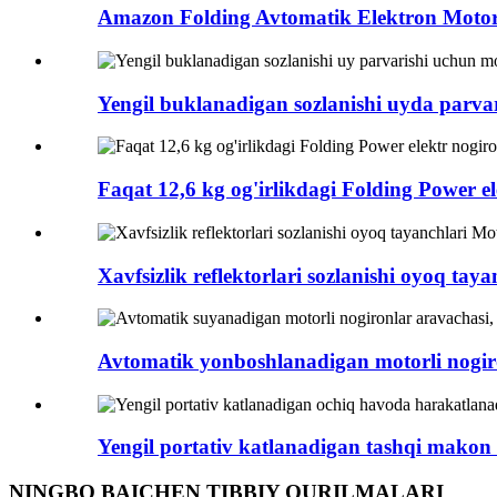
Amazon Folding Avtomatik Elektron Motorl
Yengil buklanadigan sozlanishi uyda parvar
Faqat 12,6 kg og'irlikdagi Folding Power ele
Xavfsizlik reflektorlari sozlanishi oyoq taya
Avtomatik yonboshlanadigan motorli nogiro
Yengil portativ katlanadigan tashqi makon m
NINGBO BAICHEN TIBBIY QURILMALARI