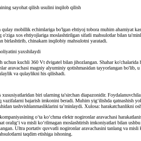
hining sayohat qilish usulini inqilob qilish
a qulay mobillik echimlariga bo'lgan ehtiyoj tobora muhim ahamiyat 
 o'ziga xos ehtiyojlariga moslashtirilgan sifatli mahsulotlar bilan ta'm
an birlashtirib, chinakam inqilobiy mahsulotni yaratadi.
oliyatini yaxshilaydi
ish uchun kuchli 360 Vt dvigatel bilan jihozlangan. Shahar ko'chalarida 
ronlar aravachasi magniy alyuminiy qotishmasidan tayyorlangan bo'lib, u
aylik va qulaylikni his qilishadi.
s xususiyatlaridan biri ularning ta'sirchan diapazonidir. Foydalanuvchila
 vazifalarni bajarish imkonini beradi. Muhim yig‘ilishda qatnashish yo
hidan tashvishlanmasliklarini ta’minlaydi. Xulosa: harakatchanlikni osh
ompaniyasining o‘ta ko‘chma elektr nogironlar aravachasi harakatlani
hat oralig‘i va misli ko‘rilmagan moslashtirish imkoniyatlari bilan ushb
angan. Ultra portativ quvvatli nogironlar aravachasini tanlang va misli
sulotlarni taqdim etishiga ishoning.