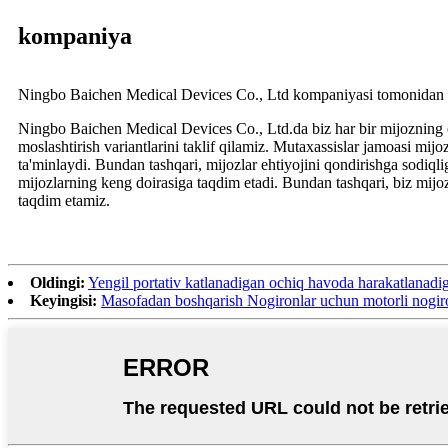
kompaniya
Ningbo Baichen Medical Devices Co., Ltd kompaniyasi tomonidan mi
Ningbo Baichen Medical Devices Co., Ltd.da biz har bir mijozning e
moslashtirish variantlarini taklif qilamiz. Mutaxassislar jamoasi mij
ta'minlaydi. Bundan tashqari, mijozlar ehtiyojini qondirishga sodiql
mijozlarning keng doirasiga taqdim etadi. Bundan tashqari, biz mijoz
taqdim etamiz.
Oldingi:
Yengil portativ katlanadigan ochiq havoda harakatlanadig
Keyingisi:
Masofadan boshqarish Nogironlar uchun motorli nogiro