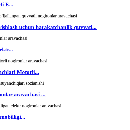
i E...
ishlash uchun harakatchanlik quvvati...
ktr...
nchlari Motorli...
nlar aravachasi ...
obilligi...