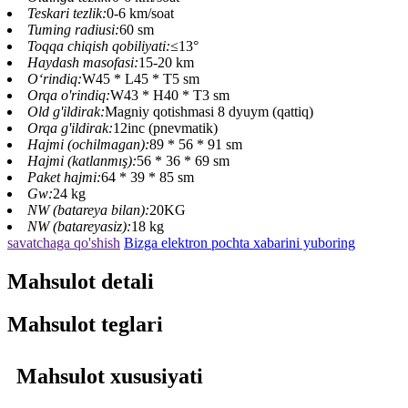
Teskari tezlik:
0-6 km/soat
Tuming radiusi:
60 sm
Toqqa chiqish qobiliyati:
≤13°
Haydash masofasi:
15-20 km
O‘rindiq:
W45 * L45 * T5 sm
Orqa o'rindiq:
W43 * H40 * T3 sm
Old g'ildirak:
Magniy qotishmasi 8 dyuym (qattiq)
Orqa g'ildirak:
12inc (pnevmatik)
Hajmi (ochilmagan):
89 * 56 * 91 sm
Hajmi (katlanmış):
56 * 36 * 69 sm
Paket hajmi:
64 * 39 * 85 sm
Gw:
24 kg
NW (batareya bilan):
20KG
NW (batareyasiz):
18 kg
savatchaga qo'shish
Bizga elektron pochta xabarini yuboring
Mahsulot detali
Mahsulot teglari
Mahsulot xususiyati