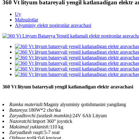
360 Vt lityum batareyali yengil katlanadigan elektr 
Uy
Mahsulotlar
Alyuminiy elektr nogironlar aravachasi
360 Vt lityum batareyali yengil katlanadigan elektr aravachasi
Ramka materiali:
Magniy alyuminiy qotishmasini yangilang
Batareya:
180W*2 cho'tka
Zaryadlovchi (sozlash mumkin):
24V 6Ah Lityum
Nazoratchi:
lmport 360° joystick
Maksimal yuklanish:
110 kg
Zaryadlash vaqti:
5-7 soat
Oldinga tezlik:
0-6 km/soat