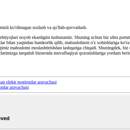
sli ko'rilmagan sozlash va qo'llab-quvvatlash.
htiyojlari noyob ekanligini tushunamiz. Shuning uchun biz ultra porta
ozlar bilan yaqindan hamkorlik qilib, mahsulotlarni o'z xohishlariga ko'r
igimiz mahsulotni moslashtirishdan tashqariga chiqadi. Shuningdek, biz e
larimizga tarqatish biznesida muvaffaqiyat qozonishlariga yordam berish
an elektr nogironlar aravachasi
nlar aravachasi