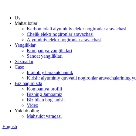
Uy
Mahsulotlar
Karbon tolali alyuminiy elektr nogironlar aravachasi
Chelik elektr nogironlar aravachasi
Alyuminiy elektr nogironlar aravachasi
Yangiliklar
Kompaniya yangiliklari
Sanoat yangiliklari
Xizmatlar
Case
Inqilobiy harakatchanlik
Kirish: alyuminiy quvvatli nogironlar aravachalarining yu
Biz haqimizda
Kompaniya profili
Bizning Jamoamiz
Biz bilan bog'lanish
Video
Yuklab oling
Mahsulot varaqasi
English