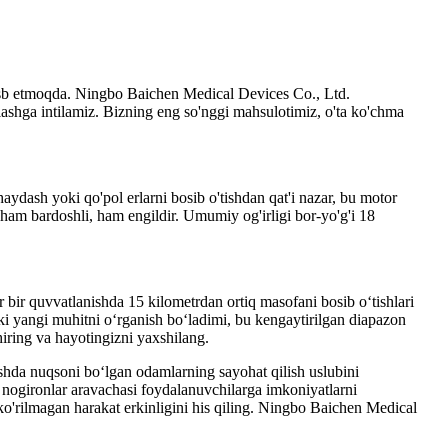
kasb etmoqda. Ningbo Baichen Medical Devices Co., Ltd.
inlashga intilamiz. Bizning eng so'nggi mahsulotimiz, o'ta ko'chma
haydash yoki qo'pol erlarni bosib o'tishdan qat'i nazar, bu motor
 ham bardoshli, ham engildir. Umumiy og'irligi bor-yo'g'i 18
r bir quvvatlanishda 15 kilometrdan ortiq masofani bosib o‘tishlari
ki yangi muhitni o‘rganish bo‘ladimi, bu kengaytirilgan diapazon
iring va hayotingizni yaxshilang.
shda nuqsoni bo‘lgan odamlarning sayohat qilish uslubini
u nogironlar aravachasi foydalanuvchilarga imkoniyatlarni
 ko'rilmagan harakat erkinligini his qiling. Ningbo Baichen Medical